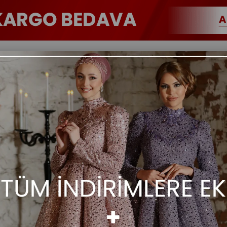
ım
Tulum
Tunik
Büyük Beden
Dış Giyim
Kiş
Esin Pantolon Tunik Te
₺2.749,00
₺3.999,00