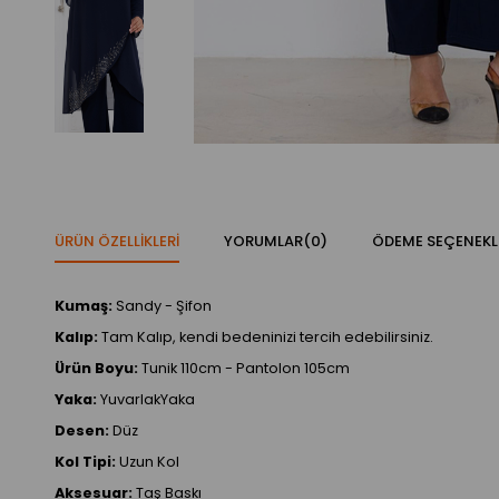
ÜRÜN ÖZELLIKLERI
YORUMLAR
(0)
ÖDEME SEÇENEKL
Kumaş:
Sandy - Şifon
Kalıp:
Tam Kalıp, kendi bedeninizi tercih edebilirsiniz.
Ürün Boyu:
Tunik 110cm - Pantolon 105cm
Yaka:
YuvarlakYaka
Desen:
Düz
Kol Tipi:
Uzun Kol
Aksesuar:
Taş Baskı