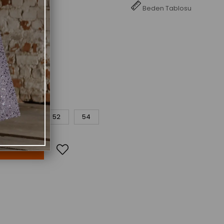
Beden Tablosu
8
50
52
54