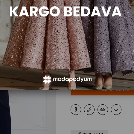
Renk
Beden
42
44
46
4