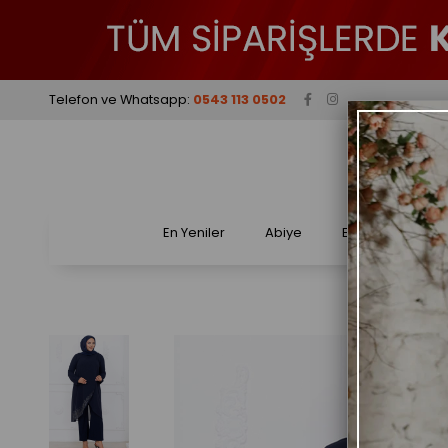
Telefon ve Whatsapp:
0543 113 0502
En Yeniler
Abiye
Elbise
Tak