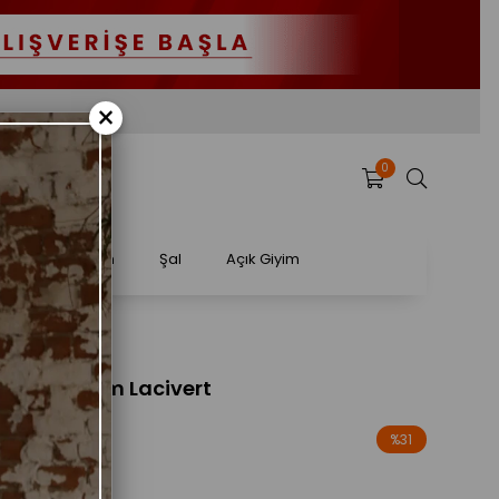
×
0
iye Özel Tasarım
Şal
Açık Giyim
< < Önceki Sayfaya Dön
settür Takım Lacivert
%
31
İndirim