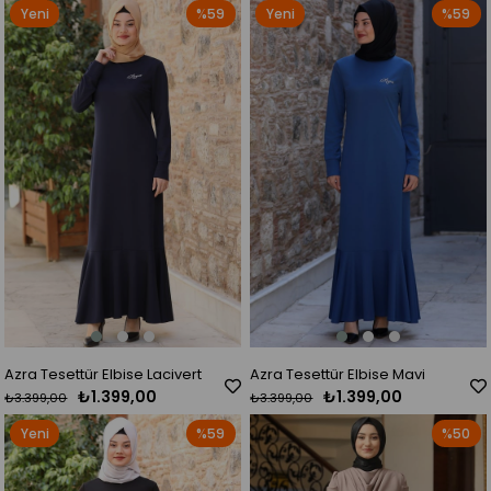
Yeni
%59
Yeni
%59
Ürün
Ürün
Azra Tesettür Elbise Lacivert
Azra Tesettür Elbise Mavi
₺1.399,00
₺1.399,00
₺3.399,00
₺3.399,00
Yeni
%59
%50
Ürün