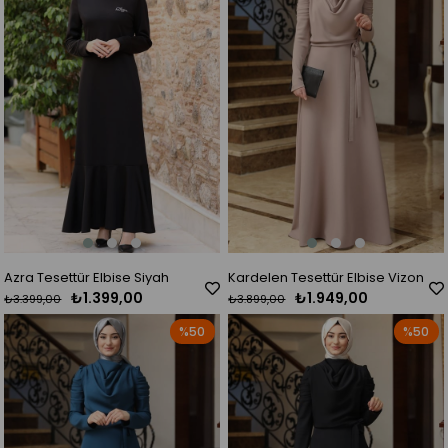
Azra Tesettür Elbise Siyah
Kardelen Tesettür Elbise Vizon
₺1.399,00
₺1.949,00
₺3.399,00
₺3.899,00
%50
%50