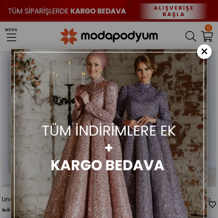
Sıralama
Filtreleme
0
MENU
Yeni
%28
Yeni
%28
×
Ürün
Ürün
Lina Kuyruklu Dantel Tesettür Elbise Bordo
Lina Kuyruklu Dantel Tesettür Elbise İndigo
₺2.899,00
₺2.899,00
₺3.999,00
₺3.999,00