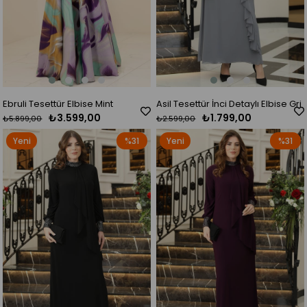
Ebruli Tesettür Elbise Mint
Asil Tesettür İnci Detaylı Elbise Gri
₺3.599,00
₺1.799,00
₺5.899,00
₺2.599,00
Yeni
%31
Yeni
%31
Ürün
Ürün