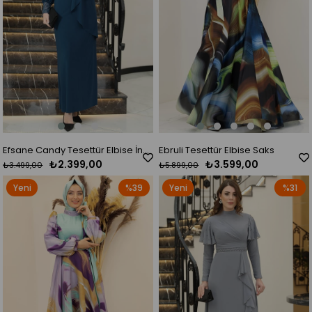
Efsane Candy Tesettür Elbise İndigo
Ebruli Tesettür Elbise Saks
₺2.399,00
₺3.599,00
₺3.499,00
₺5.899,00
Yeni
%39
Yeni
%31
Ürün
Ürün